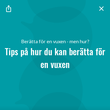
en vuxen
Berätta för en vuxen - men hur?
Tips på hur du kan berätta för
en kompis/ett syskon
en vuxen
ett husdjur
annat/vet ej