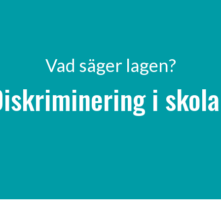
Vad säger lagen?
Ja
iskriminering i skol
Nej
Vet ej